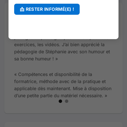
TÉMOIGNAGES
épart
« Mise en situation pratique : la manipulation
au
concrète du matériel reçu au préalable, les
ent de
partages en petits groupes virtuels pour des
exercices, les vidéos. J’ai bien apprécié la
pédagogie de Stéphanie avec son humour et
sa bonne humeur ! »
re en
ment le
« Compétences et disponibilité de la
formatrice, méthode avec de la pratique et
applicable dès maintenant. Mise à disposition
d’une petite partie du matériel nécessaire. »