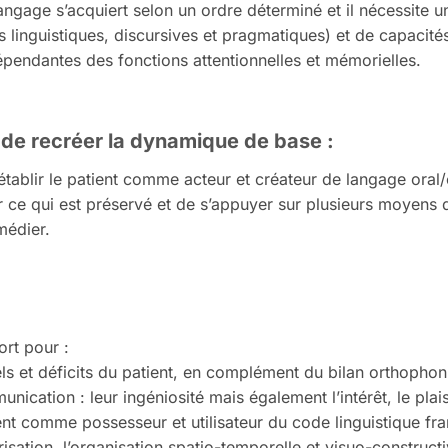
langage s’acquiert selon un ordre déterminé et il nécessit
 linguistiques, discursives et pragmatiques) et de capacités 
épendantes des fonctions attentionnelles et mémorielles.
 de recréer la dynamique de base
:
rétablir le patient comme acteur et créateur de langage oral/
ter ce qui est préservé et de s’appuyer sur plusieurs moyen
emédier.
ort pour :
ls et déficits du patient, en complément du bilan orthophon
cation : leur ingéniosité mais également l’intérêt, le plaisir 
ent comme possesseur et utilisateur du code linguistique franç
risation, l’organisation spatio-temporelle et visuo-construct