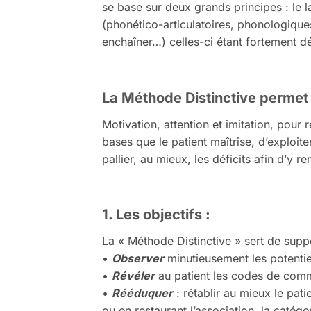
se base sur deux grands principes : le 
(phonético-articulatoires, phonologiques
enchaîner…) celles-ci étant fortement d
La Méthode Distinctive permet
Motivation, attention et imitation, pour 
bases que le patient maîtrise, d’exploi
pallier, au mieux, les déficits afin d’y r
1.
Les objectifs :
La « Méthode Distinctive » sert de supp
•
Observer
minutieusement les potentie
•
Révéler
au patient les codes de communi
•
Rééduquer
: rétablir au mieux le pati
ou en restaurant l’association, la catégo