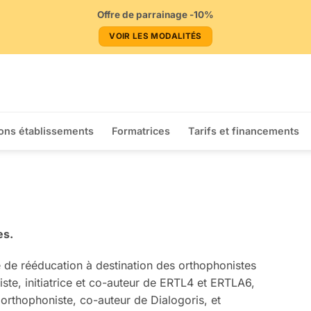
Offre de parrainage -10%
VOIR LES MODALITÉS
ons établissements
Formatrices
Tarifs et financements
es.
 de rééducation à destination des orthophonistes
ste, initiatrice et co-auteur de ERTL4 et ERTLA6,
 orthophoniste, co-auteur de Dialogoris, et