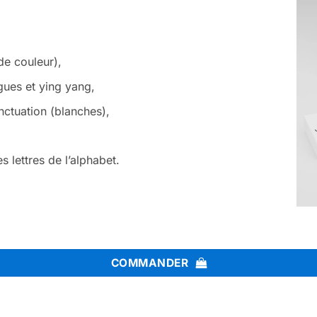
de couleur),
gues et ying yang,
ctuation (blanches),
s lettres de l’alphabet.
COMMANDER